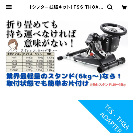
［シフター拡張キット］TSS TH8A用
アダプタプレート ［Wheel Stand P
ro（ホイールスタンドプロ）］ | クロワ
ッサンソリューション