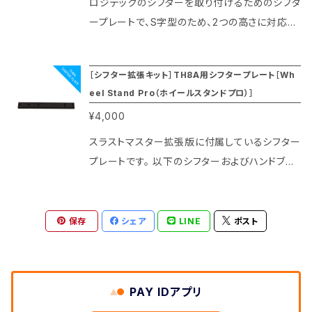
ロジテックのシフターを取り付けるためのシフタ
ープレートで、S字型のため、2つの高さに対応で
きます。 このシフタープレートは、ロジテック専
用版のスタンドにのみ付属している製品です。 ※
［シフター拡張キット］TH8A用シフタープレート［Wh
本品はスタンドのアップグレードキットです。ステ
eel Stand Pro（ホイールスタンドプロ）］
アリングコントローラ、ペダル、スタンド本体は別
¥4,000
売です。ご注意ください。 ※特殊な部品のため一
週間程度ご送付にお時間をいただいております。
スラストマスター拡張版に付属しているシフター
プレートです。 以下のシフターおよびハンドブレ
ーキをを取り付けることができます。 • Thrust
master TH8A/TH8RS Shifter (hard-mount
ed) • Thrustmaster TSS Handbrake (har
保存
シェア
LINE
ポスト
d-mounted) ※本品はスタンドのアップグレー
ドキットです。ステアリングコントローラ、ペダル、
スタンド本体は別売です。ご注意ください。 ※特
PAY IDアプリ
殊な部品のため一週間程度ご送付にお時間をい