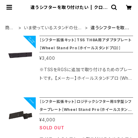
違うシフターを取り付けたい | クロワ
ッサンソリューション
商品
いま使っているスタンドの仕様
違うシフターを取り
一覧
変更をしたい
付けたい
［シフター拡張キット］TSS TH8A用アダプタプレート
［Wheel Stand Pro（ホイールスタンドプロ）］
¥3,400
※TSSをRGSに追加で取り付けるためのプレー
トです。 【メーカー】ホイールスタンドプロ（Whe
el Stand Pro） 【原産国】ポーランド 【取付動
画】https://www.youtube.com/watch?v=F4
［シフター拡張キット］ロジテックシフター用S字型シフ
Ex9IfXAbo
タープレート［Wheel Stand Pro（ホイールスタンド
プロ）］
¥4,000
SOLD OUT