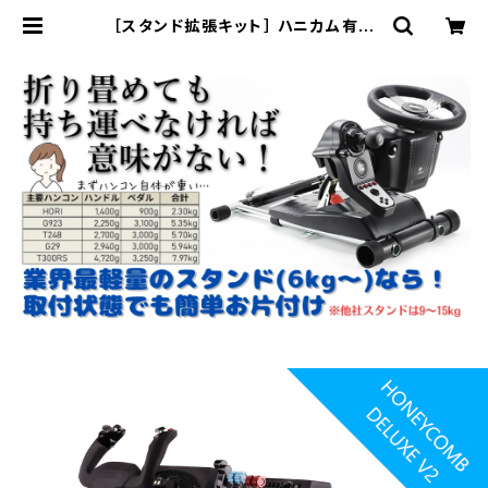
［スタンド拡張キット］ ハニカム有効
化用アップグレード［Wheel Stand
Pro（ホイールスタンドプロ）］ | クロ
ワッサンソリューション